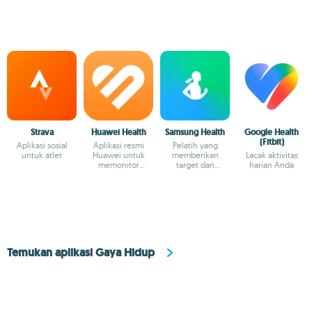
Strava
Huawei Health
Samsung Health
Google Health
(Fitbit)
Aplikasi sosial
Aplikasi resmi
Pelatih yang
untuk atlet
Huawei untuk
memberikan
Lacak aktivitas
memonitor
target dan
harian Anda
kesehatan
tantangan agar
Anda selalu bugar
Temukan aplikasi Gaya Hidup