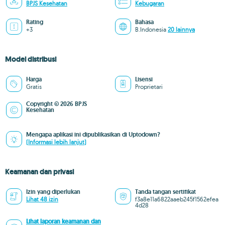
BPJS Kesehatan
Kebugaran
Rating
Bahasa
+3
B.Indonesia
20 lainnya
Model distribusi
Harga
Lisensi
Gratis
Proprietari
Copyright © 2026 BPJS
Kesehatan
Mengapa aplikasi ini dipublikasikan di Uptodown?
(Informasi lebih lanjut)
Keamanan dan privasi
Izin yang diperlukan
Tanda tangan sertifikat
Lihat 48 izin
f3a8e11a6822aaeb245f1562efea
4d28
Lihat laporan keamanan dan