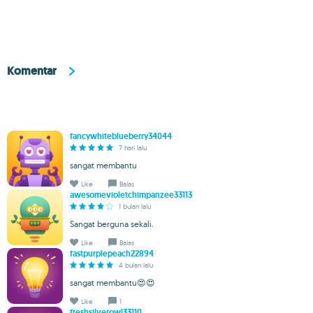
Komentar
fancywhiteblueberry34044
7 hari lalu
sangat membantu
Like
Balas
awesomevioletchimpanzee33113
1 bulan lalu
Sangat berguna sekali.
Like
Balas
fastpurplepeach22894
4 bulan lalu
sangat membantu😍😍
Like
1
freshsilverowl33110