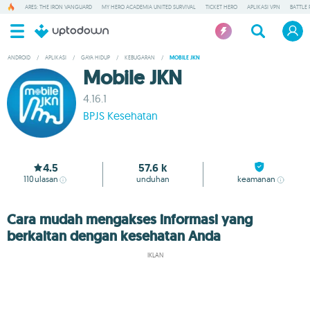
ARES: THE IRON VANGUARD
MY HERO ACADEMIA UNITED SURVIVAL
TICKET HERO
APLIKASI VPN
BATTLE 
ANDROID
/
APLIKASI
/
GAYA HIDUP
/
KEBUGARAN
/
MOBILE JKN
Mobile JKN
4.16.1
BPJS Kesehatan
4.5
57.6 k
110
ulasan
unduhan
keamanan
Cara mudah mengakses informasi yang
berkaitan dengan kesehatan Anda
IKLAN