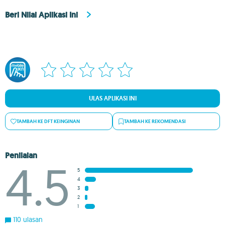
Beri Nilai Aplikasi Ini
ULAS APLIKASI INI
TAMBAH KE DFT KEINGINAN
TAMBAH KE REKOMENDASI
Penilaian
4.5
5
4
3
2
1
110 ulasan