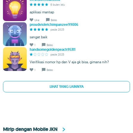
6 bulan lalu
aplikasi mantap
Like
Balas
proudvioletchimpanzee99006
pada 2025
sangat baik
1
Balas
handsomegoldenpeach95311
pada 2025
Verifikasi nomor hp dan V aja gk bisa, gimana nih?
1
Balas
LIHAT YANG LAINNYA
Mirip dengan Mobile JKN