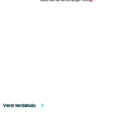
Hapus iklan dan lainnya dengan Turbo
Versi terdahulu