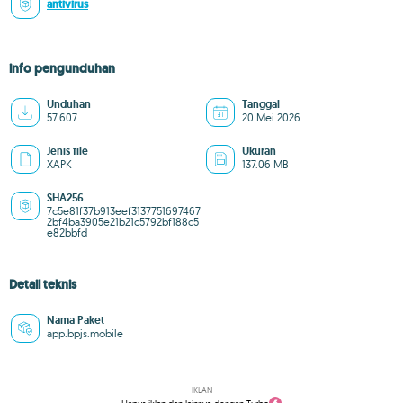
antivirus
info pengunduhan
Unduhan
Tanggal
57.607
20 Mei 2026
Jenis file
Ukuran
XAPK
137.06 MB
SHA256
7c5e81f37b913eef3137751697467
2bf4ba3905e21b21c5792bf188c5
e82bbfd
Detail teknis
Nama Paket
app.bpjs.mobile
IKLAN