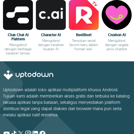
Chai: Chat AI
Character AI
ReelShort
Crushon AI
Platform
Mengobrol
Temukan serial
Mengobrol
Mengobrol
dengan karakter
favorit baru dalam
dengan segala
dengan berbagai
buatan AI
format reel.
jenis chatbot
karakter fantasi
Uptodown adalah toko aplikasi multiplatform khusus Android.
Tujuan kami adalah memberikan akses gratis dan terbuka ke katalog
raksasa aplikasi tanpa batasan, sekaligus menyediakan platform
distribusi legal yang dapat diakses dari browser mana pun serta
melalui aplikasi natif resminya.